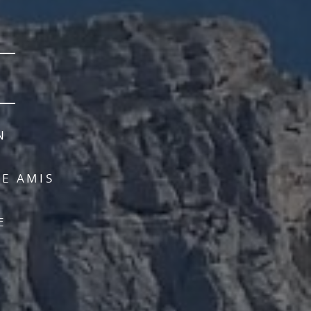
N
RE AMIS
E