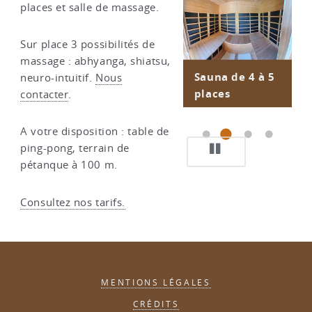
places et salle de massage.
Sur place 3 possibilités de
massage : abhyanga, shiatsu,
L’espace bien-
Sauna de 4 à 5
Vue du sauna
Table de
neuro-intuitif.
Nous
être
places
massage à
contacter
.
disposition
A votre disposition : table de
ping-pong, terrain de
PAUSE
pétanque à 100 m.
Consultez nos tarifs.
MENTIONS LÉGALES
CRÉDITS