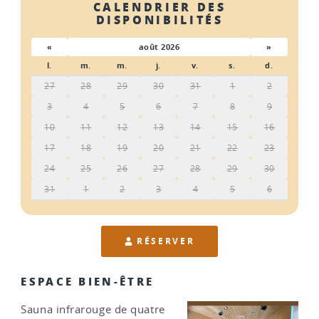
CALENDRIER DES
DISPONIBILITÉS
«
août 2026
»
l.
m.
m.
j.
v.
s.
d.
27
28
29
30
31
1
2
3
4
5
6
7
8
9
10
11
12
13
14
15
16
17
18
19
20
21
22
23
24
25
26
27
28
29
30
31
1
2
3
4
5
6
RÉSERVER
ESPACE BIEN-ÊTRE
Sauna infrarouge de quatre