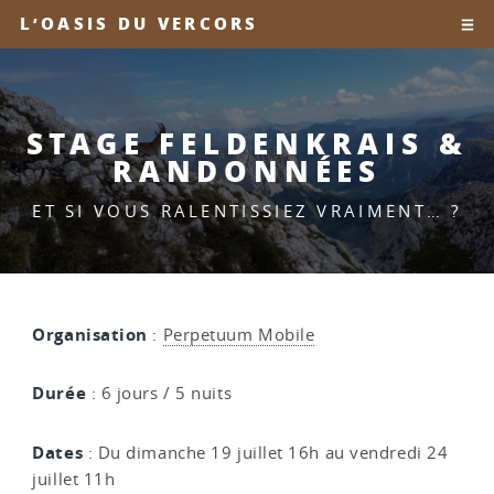
L’OASIS DU VERCORS
STAGE FELDENKRAIS &
RANDONNÉES
ET SI VOUS RALENTISSIEZ VRAIMENT… ?
Organisation
:
Perpetuum Mobile
Durée
: 6 jours / 5 nuits
Dates
: Du dimanche 19 juillet 16h au vendredi 24
juillet 11h