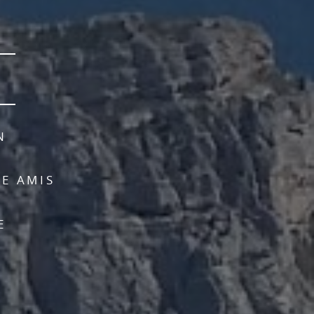
N
RE AMIS
E